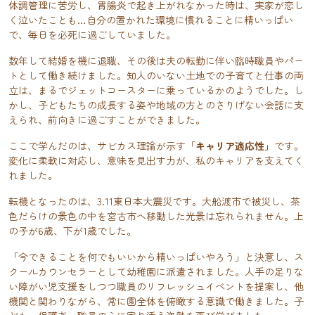
体調管理に苦労し、胃腸炎で起き上がれなかった時は、実家が恋し
く泣いたことも…自分の置かれた環境に慣れることに精いっぱい
で、毎日を必死に過ごしていました。
数年して結婚を機に退職、その後は夫の転勤に伴い臨時職員やパー
トとして働き続けました。知人のいない土地での子育てと仕事の両
立は、まるでジェットコースターに乗っているかのようでした。し
かし、子どもたちの成長する姿や地域の方とのさりげない会話に支
えられ、前向きに過ごすことができました。
ここで学んだのは、サビカス理論が示す「
キャリア適応性」
です。
変化に柔軟に対応し、意味を見出す力が、私のキャリアを支えてく
れました。
転機となったのは、3.11東日本大震災です。大船渡市で被災し、茶
色だらけの景色の中を宮古市へ移動した光景は忘れられません。上
の子が6歳、下が1歳でした。
「今できることを何でもいいから精いっぱいやろう」と決意し、ス
クールカウンセラーとして幼稚園に派遣されました。人手の足りな
い障がい児支援をしつつ職員のリフレッシュイベントを提案し、他
機関と関わりながら、常に園全体を俯瞰する意識で働きました。子