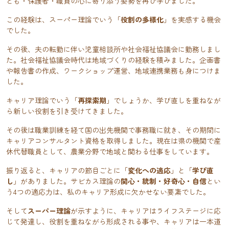
ども・保護者・職員の心に寄り添う姿勢を再び学びました。
この経験は、スーパー理論でいう「
役割の多様化
」を実感する機会
でした。
その後、夫の転勤に伴い児童相談所や社会福祉協議会に勤務しまし
た。社会福祉協議会時代は地域づくりの経験を積みました。企画書
や報告書の作成、ワークショップ運営、地域連携業務も身につけま
した。
キャリア理論でいう「
再探索期
」でしょうか、学び直しを重ねなが
ら新しい役割を引き受けてきました。
その後は職業訓練を経て国の出先機関で事務職に就き、その期間に
キャリアコンサルタント資格を取得しました。現在は県の機関で産
休代替職員として、農業分野で地域と関わる仕事をしています。
振り返ると、キャリアの節目ごとに「
変化への適応
」と「
学び直
し
」がありました。サビカス理論の
関心・統制・好奇心・自信
とい
う4つの適応力は、私のキャリア形成に欠かせない要素でした。
そして
スーパー理論
が示すように、キャリアはライフステージに応
じて発達し、役割を重ねながら形成される事や、キャリアは一本道