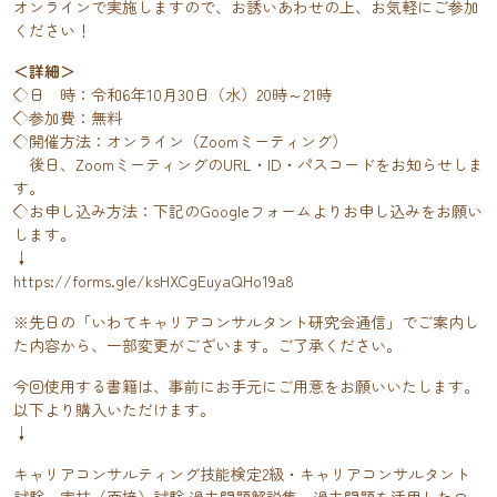
オンラインで実施しますので、お誘いあわせの上、お気軽にご参加
ください！
＜詳細＞
◇日 時：令和6年10月30日（水）20時～21時
◇参加費：無料
◇開催方法：オンライン（Zoomミーティング）
後日、ZoomミーティングのURL・ID・パスコードをお知らせしま
す。
◇お申し込み方法：下記のGoogleフォームよりお申し込みをお願い
します。
↓
https://forms.gle/ksHXCgEuyaQHo19a8
※先日の「いわてキャリアコンサルタント研究会通信」でご案内し
た内容から、一部変更がございます。ご了承ください。
今回使用する書籍は、事前にお手元にご用意をお願いいたします。
以下より購入いただけます。
↓
キャリアコンサルティング技能検定2級・キャリアコンサルタント